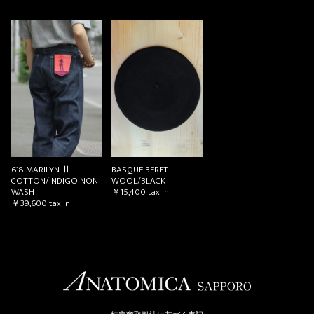
618 MARILYN Ⅱ
BASQUE BERET
COTTON/INDIGO NON
WOOL/BLACK
WASH
￥15,400
tax in
￥39,600
tax in