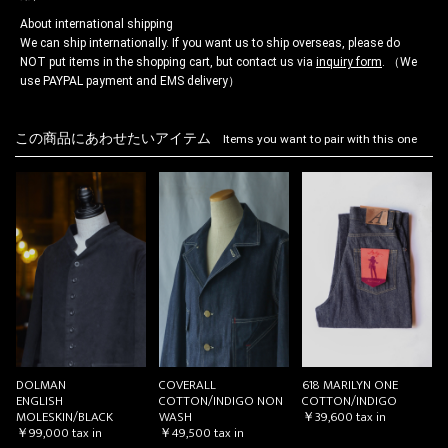
About international shipping
We can ship internationally. If you want us to ship overseas, please do
NOT put items in the shopping cart, but contact us via
inquiry form
. （We
use PAYPAL payment and EMS delivery）
この商品にあわせたいアイテム
Items you want to pair with this one
DOLMAN
COVERALL
618 MARILYN ONE
ENGLISH
COTTON/INDIGO NON
COTTON/INDIGO
MOLESKIN/BLACK
WASH
￥39,600
tax in
￥99,000
tax in
￥49,500
tax in