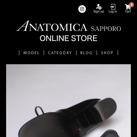
0
Sign up
Log in
Cart
MODEL
CATEGORY
BLOG
SHOP