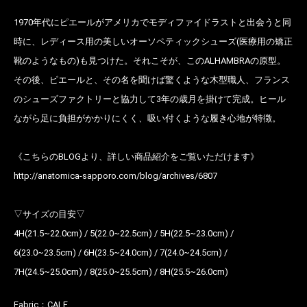
1970年代にピエールがアメリカでモディファイドラストと出会うと同
時に、レディース用の美しいオーソペティックシューズ(医療用の矯正
靴のようなもの)も見つけた。それこそが、このALHAMBRAの原型。
その後、ピエールと、その名を聞けば驚くような木型職人、フランス
のシューズファクトリーと協力して3年の歳月を掛けて完成。ヒール
ながら足に負担がかかりにくく、吸い付くような履き心地が特徴。
《こちらのBLOGより、詳しい商品紹介をご覧いただけます》
http://anatomica-sapporo.com/blog/archives/6807
▽サイズの目安▽
お買い物を続ける
カートへ進む
4H(21.5~22.0cm) / 5(22.0~22.5cm) / 5H(22.5~23.0cm) /
6(23.0~23.5cm) / 6H(23.5~24.0cm) / 7(24.0~24.5cm) /
7H(24.5~25.0cm) / 8(25.0~25.5cm) / 8H(25.5~26.0cm)
Fabric：
CALF