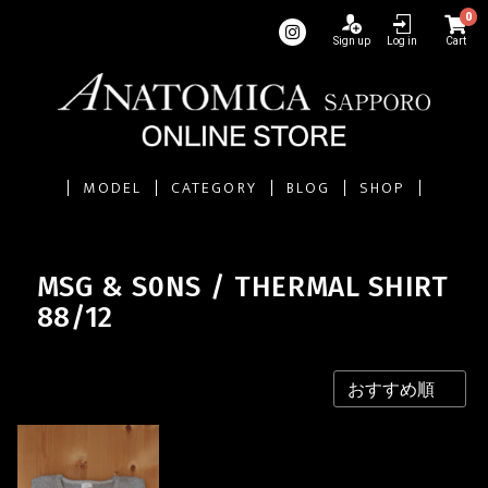
0
Sign up
Log in
Cart
MODEL
CATEGORY
BLOG
SHOP
MSG & S0NS / THERMAL SHIRT
88/12