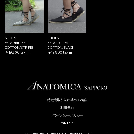
お買い物を続ける
カートへ進む
SHOES
SHOES
ESPADRILLES
ESPADRILLES
COTTON/STRIPES
COTTON/BLACK
￥19,800
tax in
￥19,800
tax in
特定商取引法に基づく表記
利用規約
プライバシーポリシー
CONTACT