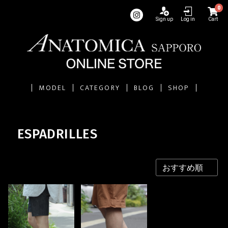
0
Sign up
Log in
Cart
MODEL
CATEGORY
BLOG
SHOP
ESPADRILLES