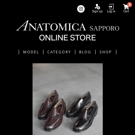
0
Sign up
Log in
Cart
MODEL
CATEGORY
BLOG
SHOP