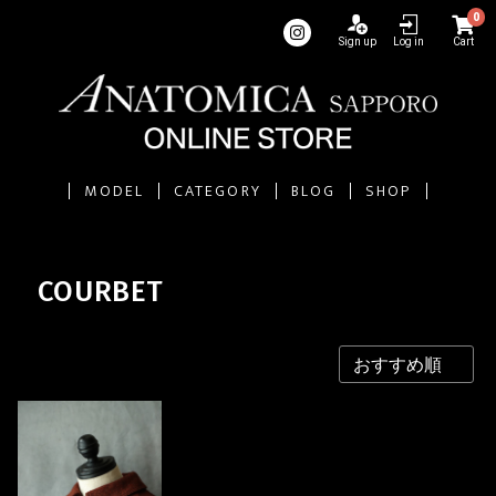
0
Sign up
Log in
Cart
MODEL
CATEGORY
BLOG
SHOP
COURBET