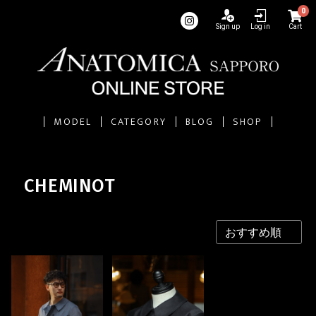
0
Sign up
Log in
Cart
MODEL
CATEGORY
BLOG
SHOP
CHEMINOT