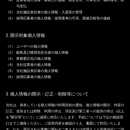
従業者個人情報：業務上の連絡、勤怠管理、人事管理、福利厚生、給
与支払
当社施設来訪者の個人情報：入退室の管理
採用応募者の個人情報：採用選考の可否、面接日程等の連絡
2. 開示対象個人情報
ユーザーの個人情報
顧客及び購買先担当者の個人情報
業務委託先の個人情報
当社従業者の個人情報
当社施設来訪者の個人情報
採用応募者の個人情報
3. 個人情報の開示・訂正・削除等について
当社は、保有している個人情報の利用目的の通知、個人情報の開示、内容の
訂正、追加または削除、利用の停止、消去及び第三者への提供の停止（以上
を“開示等”という）に誠実に対応いたします。手続については下記の相談窓
口までご連絡ください。ご請求内容を確認のうえ、書面にて対応いたしま
す。なお、受託された業務に関わるご本人または代理人より直接当社にご請