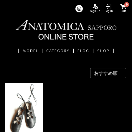
0
Sign up
Log in
Cart
MODEL
CATEGORY
BLOG
SHOP