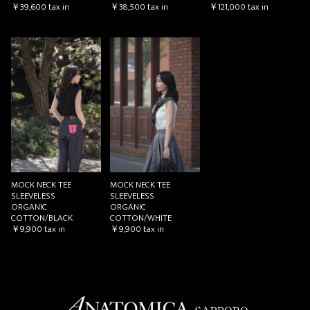
￥39,600
tax in
￥38,500
tax in
￥121,000
tax in
MOCK NECK TEE
MOCK NECK TEE
SLEEVELESS
SLEEVELESS
ORGANIC
ORGANIC
COTTON/BLACK
COTTON/WHITE
￥9,900
tax in
￥9,900
tax in