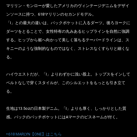
マリリン・モンローが愛したアメリカのヴィンテージデニムをデザイ
ンソースに持つ、618マリリンのセカンドモデル。
「I」との最大の違いは、バックポケットに入るダーツ。後ろヨークに
ダーツをとることで、女性特有の丸みあるヒップラインを自然に強調
する。ヒップから裾へ向かって美しく落ちるテーパードラインは、ス
キニーのような強制的なものではなく、ストレスなくすらりと細くな
る。
ハイウエストだが、「I」よりわずかに浅い股上。トップスをインして
ベルトなしで穿くスタイルが、このシルエットをもっとも引き立て
る。
お買い物を続ける
カートへ進む
生地は13.5ozの日本製デニム。「I」よりも厚く、しっかりとした質
感。バックのパッチポケットにはAマークのピスネームが付く。
⇨618 MARLYN【ONE】はこちら