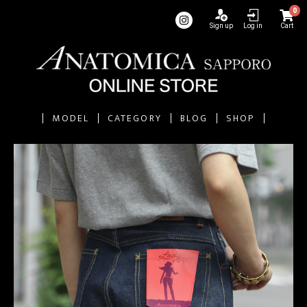
0
Sign up
Log in
Cart
MODEL
CATEGORY
BLOG
SHOP