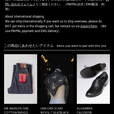
問い合わせフォーム
よりご相談ください。 （PAYPAL決済 / EMS配送 利
用）
About international shipping
We can ship internationally. If you want us to ship overseas, please do
NOT put items in the shopping cart, but contact us via
inquiry form
. （We
use PAYPAL payment and EMS delivery）
この商品にあわせたいアイテム
Items you want to pair with this one
618 MARILYN ONE
UNICORN SCARF
ALHAMBRA
COTTON/INDIGO
WOOL / SILK/BLACK
CALF/NOIR