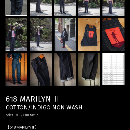
618 MARILYN Ⅱ
COTTON/INDIGO NON WASH
price:
￥39,600
tax in
【618 MARILYN Ⅱ 】