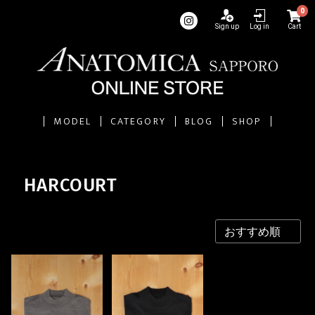
0
Sign up
Log in
Cart
MODEL
CATEGORY
BLOG
SHOP
HARCOURT