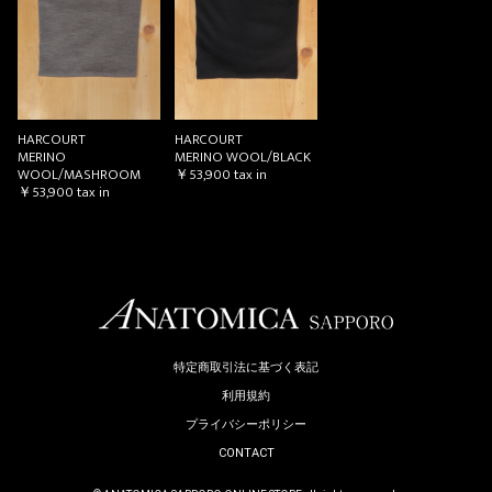
お買い物を続ける
カートへ進む
HARCOURT
HARCOURT
MERINO
MERINO WOOL/BLACK
WOOL/MASHROOM
￥53,900
tax in
￥53,900
tax in
特定商取引法に基づく表記
利用規約
プライバシーポリシー
CONTACT