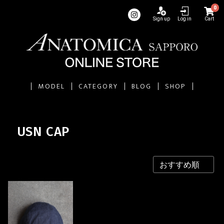
0
Sign up
Log in
Cart
MODEL
CATEGORY
BLOG
SHOP
USN CAP