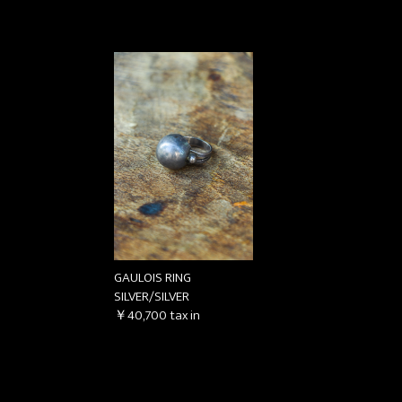
GAULOIS RING
SILVER/SILVER
￥40,700
tax in