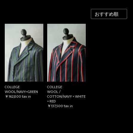
COLLEGE
COLLEGE
WOOL/NAVY×GREEN
WOOL /
￥162,800
tax in
COTTON/NAVY × WHITE
× RED
￥137,500
tax in