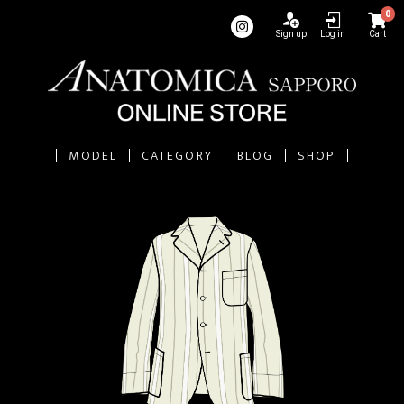
0
Sign up
Log in
Cart
MODEL
CATEGORY
BLOG
SHOP