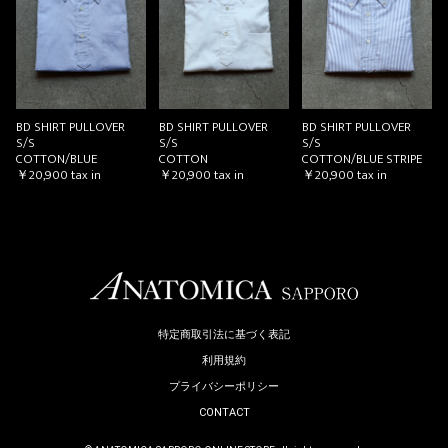
お買い物を続ける
カートへ進む
BD SHIRT PULLOVER
BD SHIRT PULLOVER
BD SHIRT PULLOVER
S/S
S/S
S/S
COTTON/BLUE
COTTON
COTTON/BLUE STRIPE
￥20,900
tax in
￥20,900
tax in
￥20,900
tax in
特定商取引法に基づく表記
利用規約
プライバシーポリシー
CONTACT