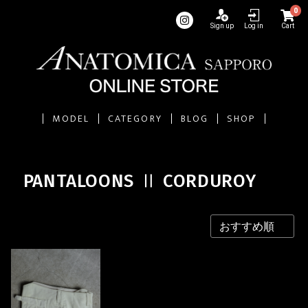
0
Sign up
Log in
Cart
MODEL
CATEGORY
BLOG
SHOP
PANTALOONS Ⅱ CORDUROY