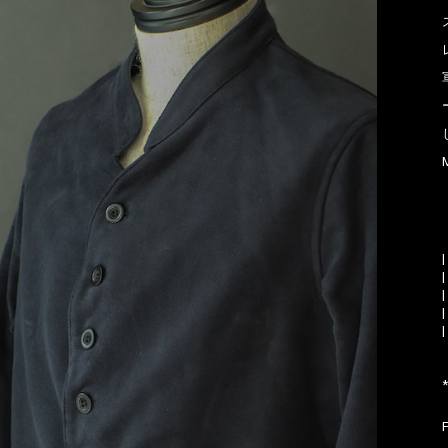
|
|
|
|