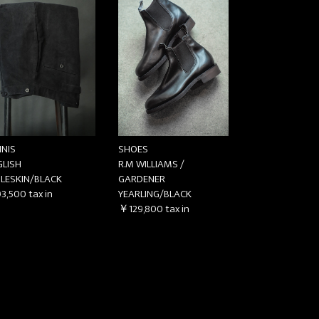
NNIS
SHOES
GLISH
R.M WILLIAMS /
LESKIN/BLACK
GARDENER
3,500
tax in
YEARLING/BLACK
￥129,800
tax in