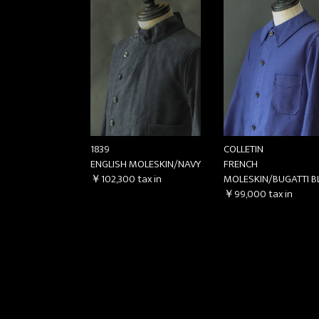
1839
COLLETIN
ENGLISH MOLESKIN/NAVY
FRENCH
￥102,300
tax in
MOLESKIN/BUGATTI B
￥99,000
tax in