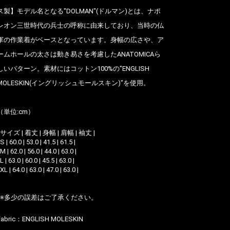
ス製】モデル名となる"DOLMAN"(ドルマン)とは、ナポ
レオン三世時代の兵士の呼称に由来しており、当時の仏
軍の作業着がベースとなっています。身幅の広さや、ア
ームホールの太さは動き易さを考慮したANATOMICAら
しいパターン。素材にはコットン100%の"ENGLISH
MOLESKIN(イングリッシュモールスキン)"を使用。
（単位:cm）
| サイズ | 着丈 | 身幅 | 肩幅 | 袖丈 |
 S | 60.0 | 53.0 | 41.5 | 61.5 |
 M | 62.0 | 56.0 | 44.0 | 63.0 |
 L | 63.0 | 60.0 | 45.5 | 63.0 |
 XL | 64.0 | 63.0 | 47.0 | 63.0 |
*※多少の誤差はご了承ください。
Fabric：
ENGLISH MOLESKIN