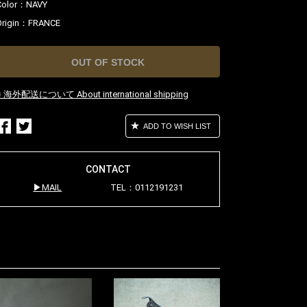
Color：
NAVY
Origin：
FRANCE
OUT OF STOCK
※ 海外配送について About international shipping
ADD TO WISH LIST
CONTACT
MAIL
TEL：0112191231