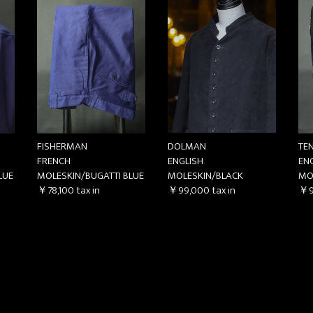
FISHERMAN
DOLMAN
TE
FRENCH
ENGLISH
EN
LUE
MOLESKIN/BUGATTI BLUE
MOLESKIN/BLACK
MO
￥78,100
tax in
￥99,000
tax in
￥9