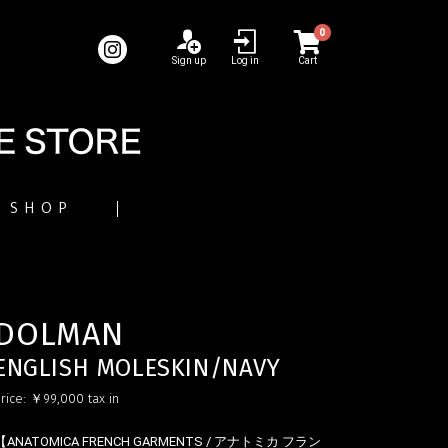
0
Sign up
Log in
Cart
SHOP
DOLMAN
ENGLISH MOLESKIN/NAVY
rice:
￥99,000
tax in
【ANATOMICA FRENCH GARMENTS / アナトミカ フラン