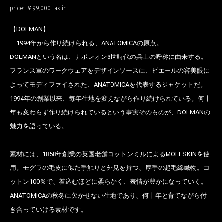
price:
￥99,000
tax in
【DOLMAN】
― 1994年から作り続けられる、ANATOMICAの原点。
DOLMANという名は、ナポレオン3世時代の兵士の呼称に由来する。
フランス軍のワークウェアをデザインソースに、ピエールの審美眼に
よってモディファイされた、ANATOMICAを代表するジャケットだ。
1994年の創業以来、毎年生地を変えながら作り続けられている。何十
年も変わらず作り続けられているという事実そのものが、DOLMANの
魅力を語っている。
素材には、1858年創業の英国老舗コットンミルによるMOLESKINを使
用。モグラの毛皮に似た手触りと外見を持つ、厚手の起毛綿織物。コ
ットン100％で、着込むほどに柔らかく、表情が豊かになっていく。
ANATOMICAの秋冬に欠かせない生地であり、何十年と育てながら付
き合っていける素材です。