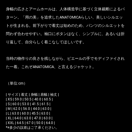
身幅の広さとアームホールは、人体構造学に基づく立体裁断によるパ
ターン。「用の美」を追求したANATOMICAらしい、美しいシルエッ
トが生まれる。前下がりで着丈は短めのため、パンツのシルエットを
問わず合わせやすい。袖口にボタンはなく、シンプルに、あるいは折
り返して、自分らしく着こなしてほしいです。
お買い物を続ける
カートへ進む
当時の物作りの良さを残しながら、ピエールの手でモディファイされ
た一着。これぞANATOMICA、と言えるジャケット。
（単位:cm）
| サイズ | 着丈 | 身幅 | 肩幅 | 袖丈 |
| XS | 59.0 | 50.5 | 40.0 | 60.5 |
| S | 60.0 | 53.0 | 41.5 | 61.5 |
| M | 62.0 | 56.0 | 44.0 | 63.0 |
| L | 63.0 | 60.0 | 45.5 | 63.0 |
| XL | 64.0 | 63.0 | 47.0 | 63.0 |
| XXL | 64.5 | 67.0 | 50.0 | 64.0 |
*※多少の誤差はご了承ください。