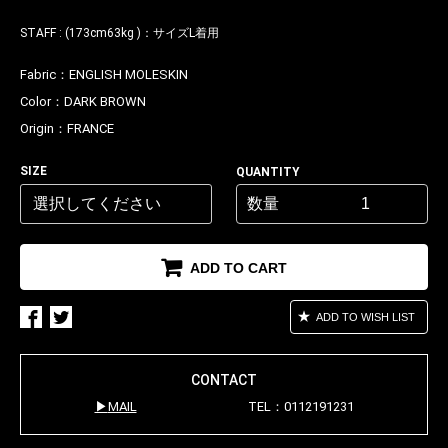
STAFF : (173cm63kg )：サイズL着用
Fabric：
ENGLISH MOLESKIN
Color：
DARK BROWN
Origin：
FRANCE
SIZE
QUANTITY
数量
ADD TO CART
ADD TO WISH LIST
CONTACT
MAIL
TEL：0112191231