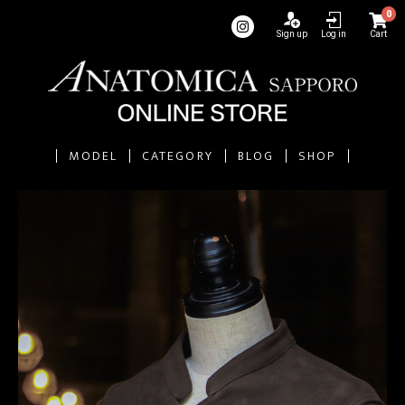
0
Sign up
Log in
Cart
MODEL
CATEGORY
BLOG
SHOP