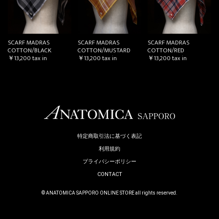
SCARF MADRAS
SCARF MADRAS
SCARF MADRAS
COTTON/BLACK
COTTON/MUSTARD
COTTON/RED
￥13,200
tax in
￥13,200
tax in
￥13,200
tax in
特定商取引法に基づく表記
利用規約
プライバシーポリシー
CONTACT
© ANATOMICA SAPPORO ONLINE STORE all rights reserved.