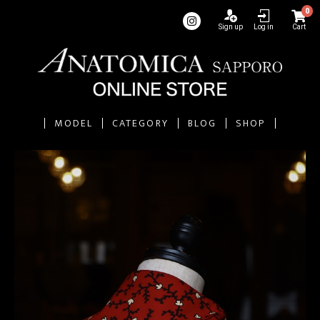
0
Sign up
Log in
Cart
MODEL
CATEGORY
BLOG
SHOP