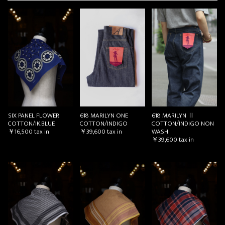
SIX PANEL FLOWER
618 MARILYN ONE
618 MARILYN Ⅱ
COTTON/IK.BLUE
COTTON/INDIGO
COTTON/INDIGO NON
￥16,500
tax in
￥39,600
tax in
WASH
￥39,600
tax in