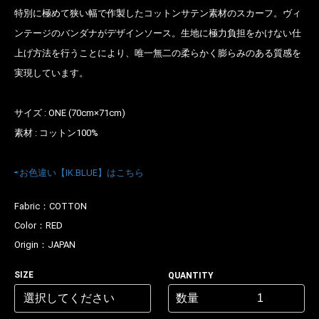
特別に極めて狭い幅で作製したコットンサテン素材のスカーフ。ヴィ
ンテージのバンダナがデザインソース。生地に極力負担をかけない仕
上げ方法を行うことにより、唯一無二の柔らかく膨らみのある質感を
実現しています。
サイズ : ONE (70cm×71cm)
素材 : コットン100%
⇨お色違い【IK.BLUE】はこちら
お買い物を続ける
カートへ進む
Fabric：
COTTON
Color：
RED
Origin：
JAPAN
SIZE
QUANTITY
数量