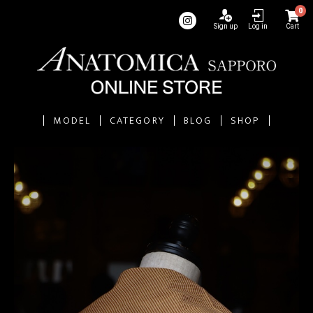
0
Sign up
Log in
Cart
MODEL
CATEGORY
BLOG
SHOP