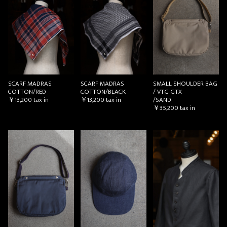
SCARF MADRAS
SCARF MADRAS
SMALL SHOULDER BAG
COTTON/RED
COTTON/BLACK
/ VTG GTX
￥13,200
tax in
￥13,200
tax in
/SAND
￥35,200
tax in