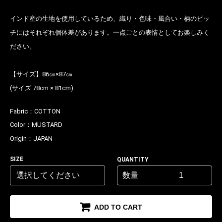
インド産の生地を使用しているため、織り・色味・風合い・柄のピッ
チにはそれぞれ個体差があります。一点ごとの表情としてお楽しみく
ださい。
【サイズ】86㎝×87㎝
(サイズ 78cm × 81cm)
お買い物を続ける
カートへ進む
Fabric：
COTTON
Color：
MUSTARD
Origin：
JAPAN
SIZE
QUANTITY
数量
ADD TO CART