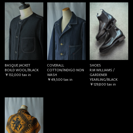
BASQUE JACKET
COVERALL
SHOES
BOILD WOOL/BLACK
COTTON/INDIGO NON
R.M WILLIAMS /
￥132,000
tax in
WASH
GARDENER
￥49,500
tax in
YEARLING/BLACK
￥129,800
tax in