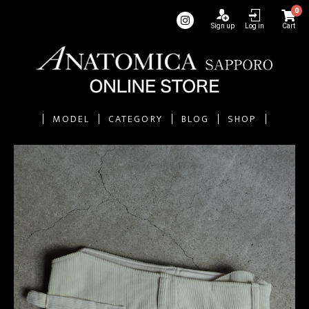
0
Sign up
Log in
Cart
MODEL
CATEGORY
BLOG
SHOP