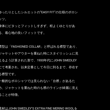
ゆったりとしたシルエットの"EASY FIT"の仕様のポロシ
ャツ。
身体にピタッとフィットしすぎず、程よくゆとりがあ
る、着心地の良いフィットです。
襟型は「FASHIONED COLLAR」と呼ばれる襟型であり、
ジャケットやアウターを重ねた時にスタイリッシュに見
えるよう計算された形で、1930年代にJOHN SMEDLEY
にて考案され、以来定番として今日に到るまで、存在す
る襟型です。
一般的なポロシャツでは見られない「台襟」があるた
め、ジャケットを重ねた時のも襟のラインが綺麗に見え
ることが特徴。
素材はJOHN SMEDLEY’S EXTRA FINE MERINO WOOLを