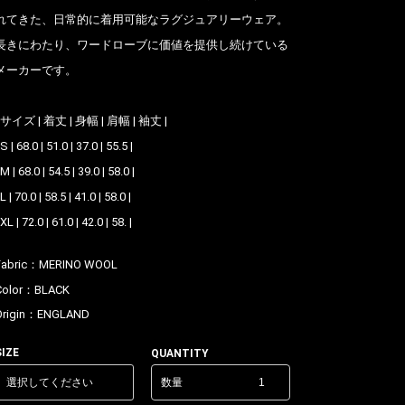
れてきた、日常的に着用可能なラグジュアリーウェア。
長きにわたり、ワードローブに価値を提供し続けている
メーカーです。
| サイズ | 着丈 | 身幅 | 肩幅 | 袖丈 |
 S | 68.0 | 51.0 | 37.0 | 55.5 |
 M | 68.0 | 54.5 | 39.0 | 58.0 |
 L | 70.0 | 58.5 | 41.0 | 58.0 |
 XL | 72.0 | 61.0 | 42.0 | 58. |
Fabric：
MERINO WOOL
Color：
BLACK
Origin：
ENGLAND
SIZE
QUANTITY
数量