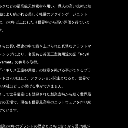
ルクなどの最高級天然素材を用い、職人の高い技術と知
識により紡がれる美しく軽量のファインゲージニット
は、240年以上にわたり世界中から高い評価を得ていま
す。
さらに長い歴史の中で築き上げられた真摯なクラフトマ
ンシップにより、名誉ある英国王室御用達の証「Royal
Warrant」の称号を取得。
「イギリス王室御用達」の紋章を掲げる事ができるブラ
ンドは700社ほど、ファッション関連となると、世界で
も50社ほどしか掲げる事ができません。
そして世界遺産にも登録された創業当時から続く世界最
古の工場で、現在も世界最高峰のニットウェアを作り続
けています。
創業240年のブランドの歴史とともに古くから受け継が