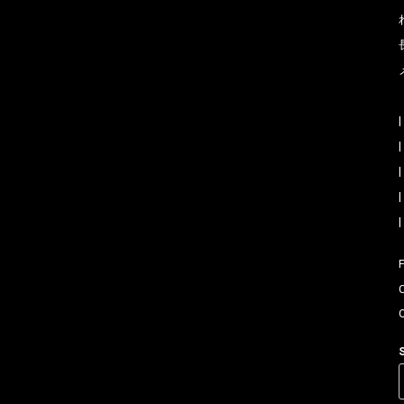
|
|
|
|