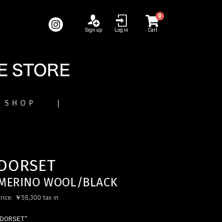
0
Sign up
Log in
Cart
SHOP
DORSET
MERINO WOOL/BLACK
rice:
￥58,300
tax in
"DORSET"