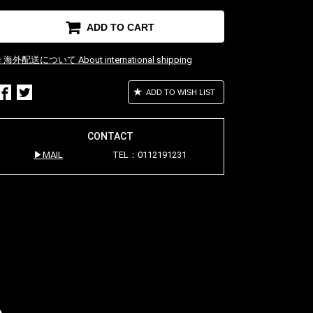
ADD TO CART
※ 海外配送について About international shipping
ADD TO WISH LIST
CONTACT
MAIL
TEL：0112191231