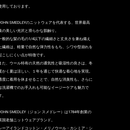
使用しております。
JOHN SMEDLEYのニットウェアを代表する、世界最高
級の美しい光沢と滑らかな肌触り。
一般的な髪の毛の1/4以下の繊細さと丈夫さを兼ね備え
た繊維は、軽量で自然な弾力性をもち、シワや型崩れを
起こしにくい点が特徴です。
また、ウール特有の天然の通気性と吸湿性の良さは、冬
暖かく夏は涼しい、１年を通じて快適な着心地を実現。
適度に着用を休ませることで、自然な消臭性も。さらに
は洗濯機でのお手入れも可能なイージーケアも魅力で
す。
JOHN SMEDLEY（ジョン スメドレー）は1784年創業の
英国老舗ニットウェアブランド。
シーアイランドコットン・メリノウール・カシミア・シ