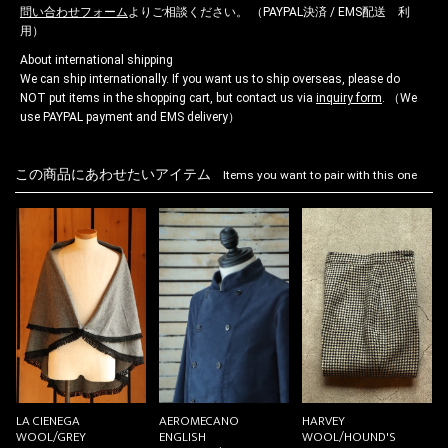
問い合わせフォーム
よりご相談ください。 （PAYPAL決済 / EMS配送 利
用）
About international shipping
We can ship internationally. If you want us to ship overseas, please do
NOT put items in the shopping cart, but contact us via
inquiry form
. （We
use PAYPAL payment and EMS delivery）
この商品にあわせたいアイテム
Items you want to pair with this one
LA CIENEGA
HARVEY
AEROMECANO
WOOL/GREY
WOOL/HOUND'S
ENGLISH