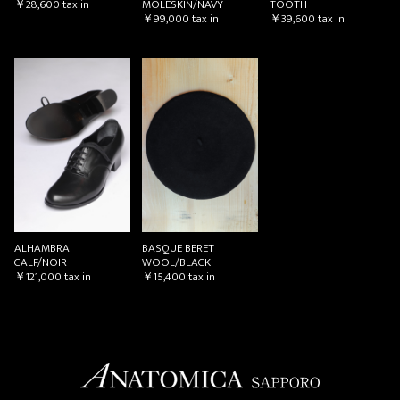
￥28,600
tax in
TOOTH
MOLESKIN/NAVY
￥39,600
tax in
￥99,000
tax in
ALHAMBRA
BASQUE BERET
CALF/NOIR
WOOL/BLACK
￥121,000
tax in
￥15,400
tax in