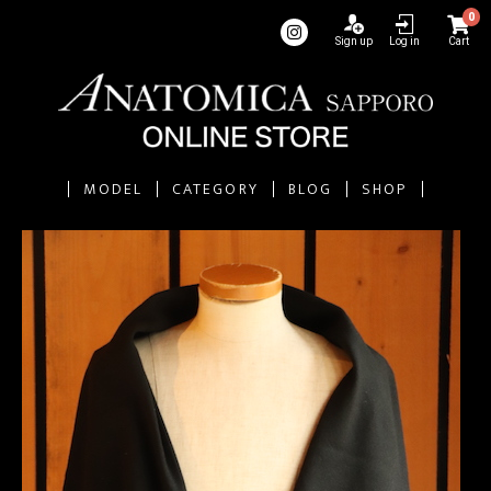
0
Sign up
Log in
Cart
MODEL
CATEGORY
BLOG
SHOP