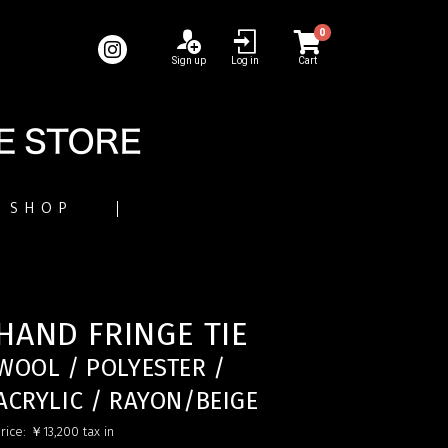
0
Sign up
Log in
Cart
SHOP
HAND FRINGE TIE
WOOL / POLYESTER /
ACRYLIC / RAYON/BEIGE
rice:
￥13,200
tax in