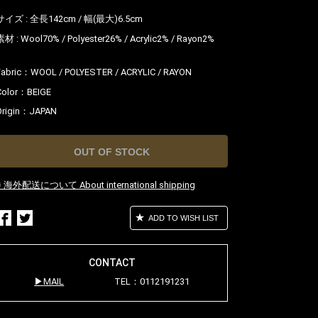
サイズ : 全長142cm / 幅(最大)6.5cm
素材 : Wool70% / Polyester26% / Acrylic2% / Rayon2%
Fabric：
WOOL / POLYESTER / ACRYLIC / RAYON
Color：
BEIGE
Origin：
JAPAN
OUT OF STOCK
※ 海外配送について About international shipping
ADD TO WISH LIST
CONTACT
MAIL
TEL：0112191231