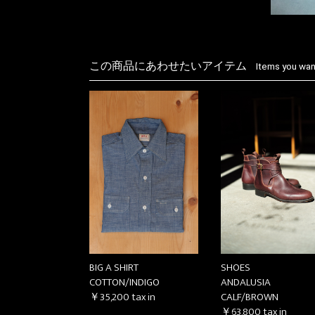
この商品にあわせたいアイテム
Items you want
BIG A SHIRT
SHOES
COTTON/INDIGO
ANDALUSIA
￥35,200
tax in
CALF/BROWN
￥63,800
tax in