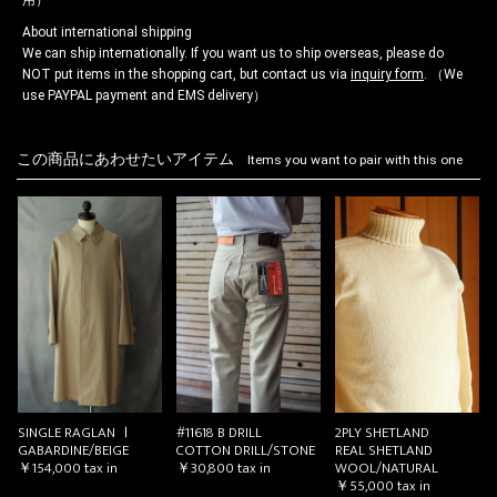
About international shipping
We can ship internationally. If you want us to ship overseas, please do
NOT put items in the shopping cart, but contact us via
inquiry form
. （We
use PAYPAL payment and EMS delivery）
この商品にあわせたいアイテム
Items you want to pair with this one
SINGLE RAGLAN Ⅰ
#11618 B DRILL
2PLY SHETLAND
GABARDINE/BEIGE
COTTON DRILL/STONE
REAL SHETLAND
￥154,000
tax in
￥30,800
tax in
WOOL/NATURAL
￥55,000
tax in