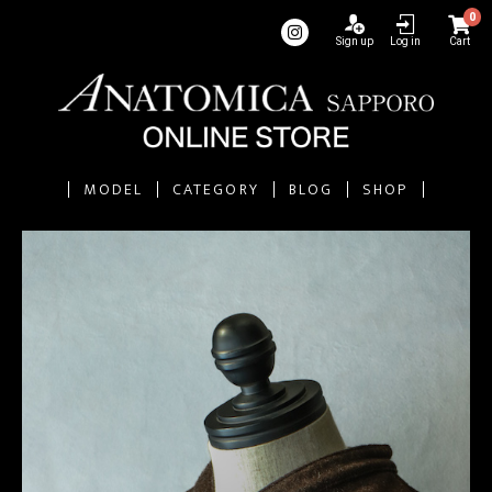
0
Sign up
Log in
Cart
MODEL
CATEGORY
BLOG
SHOP