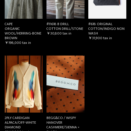
#11618 B DRILL
#618 ORIGINAL
CAPE
COTTON DRILL/STONE
COTTON/INDIGO NON
ORGANIC
￥30,800
tax in
WASH
WOOL/HERRING-BONE
￥31,900
tax in
BROWN
￥198,000
tax in
2PLY CARDIGAN
BEGG&CO / WISPY
ALPACA/OFF-WHITE
HANOVER
DIAMOND
CASHMERE/SIENNA ×