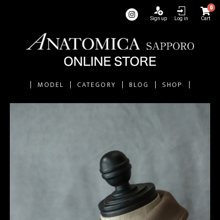
0
Sign up
Log in
Cart
MODEL
CATEGORY
BLOG
SHOP