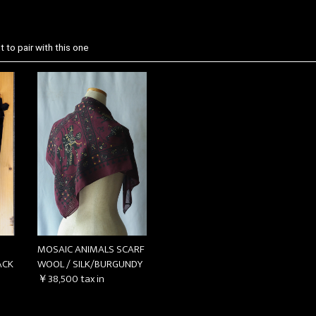
 to pair with this one
MOSAIC ANIMALS SCARF
ACK
WOOL / SILK/BURGUNDY
￥38,500
tax in