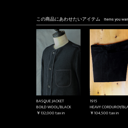
この商品にあわせたいアイテム
Items you want
BASQUE JACKET
1915
BOILD WOOL/BLACK
HEAVY CORDUROY/BL
￥132,000
tax in
￥104,500
tax in