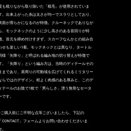
度も梳りながら取り除いた「梳毛」が使用されていま
す。出来上がった糸は太さが均一でスラリとしており、
表面が滑らかになるのが特徴。クルーネックでありなが
ら、モックネックのように少し高さのある首回りが特
徴。首元を締め付けすぎず、スカーフなんかとの組み合
わせも楽しい1着。モックネックとは異なり、タートル
同様「矢降り」と呼ばれる編み地の切り替えが特徴で
す。「矢降り」という編み方は、当時のディテールその
ままであり、肩周りの可動域を広げてくれるミリタリー
ならではのデザイン。程よく肉感のある厚みと、このデ
ィテールのお陰で1枚で「男らしさ」漂う無骨なセータ
ーです。
※ご購入前にご不明な点等ございましたら、下記の
「CONTACT」フォームよりお問い合わせくださいま
せ。