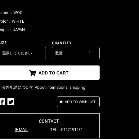
Fabric：
WOOL
Color：
WHITE
Origin：
JAPAN
SIZE
QUANTITY
数量
ADD TO CART
※ 海外配送について About international shipping
ADD TO WISH LIST
CONTACT
MAIL
TEL：0112191231