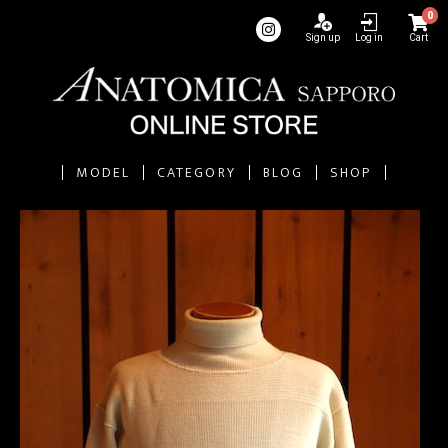
0
Sign up
Log in
Cart
MODEL
CATEGORY
BLOG
SHOP