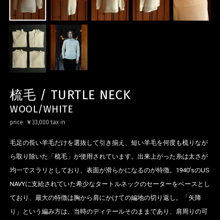
梳毛 / TURTLE NECK
WOOL/WHITE
price:
￥33,000
tax in
お買い物を続ける
カートへ進む
毛足の長い羊毛だけを選抜して引き揃え、短い羊毛を何度も梳りなが
ら取り除いた「梳毛」が使用されています。出来上がった糸は太さが
均一でスラリとしており、表面が滑らかになるのが特徴。1940’sのUS
NAVYに支給されていた希少なタートルネックのセーターをベースとし
ており、最大の特徴は胸から肩にかけての編地の切り返し。「矢降
り」という編み方は、当時のディテールそのままであり、肩周りの可