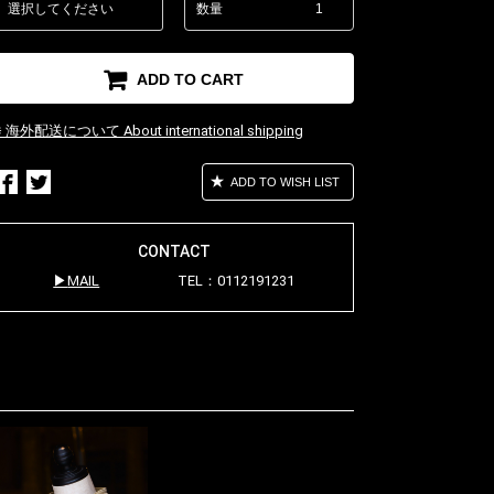
数量
ADD TO CART
※ 海外配送について About international shipping
ADD TO WISH LIST
CONTACT
MAIL
TEL：0112191231