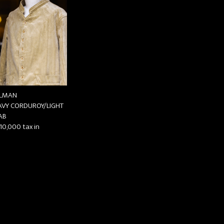
LMAN
AVY CORDUROY/LIGHT
AB
10,000
tax in