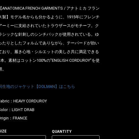
【ANATOMICA FRENCH GARMENTS / アナトミカ フラン
ス製】モデル名からも分かるように、1915年にフレンチ
アーミーに支給されていたトラウザースがモチーフ。ク
ラシックな針刺しのシンチバックが使用されている。ゆ
ったりとしたフォルムでありながら、テーパードが効い
ており、履き心地・シルエットの美しさ共に満足できる
1本。素材はコットン100%の"ENGLISH CORDUROY"を使
用。
同生地のジャケット【DOLMAN】はこちら
Fabric：
HEAVY CORDUROY
Color：
LIGHT DRAB
Origin：
FRANCE
SIZE
QUANTITY