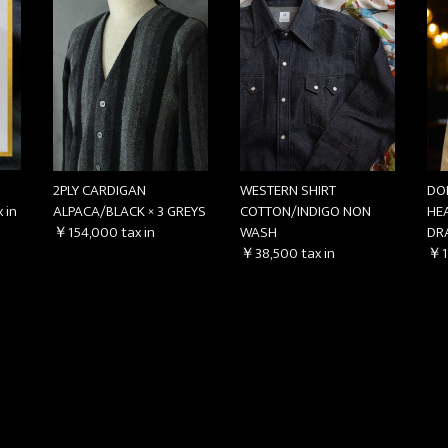
2PLY CARDIGAN
WESTERN SHIRT
DO
 in
ALPACA/BLACK × 3 GREYS
COTTON/INDIGO NON
HE
￥154,000
tax in
WASH
DR
￥38,500
tax in
￥1