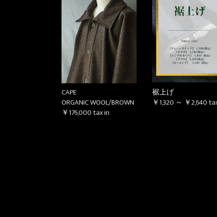
CAPE
裾上げ
ORGANIC WOOL/BROWN
￥1,320 ～ ￥2,640
tax
￥176,000
tax in