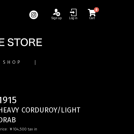
0
Sign up
Log in
Cart
SHOP
1915
HEAVY CORDUROY/LIGHT
DRAB
rice:
￥104,500
tax in