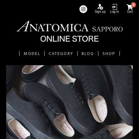
0
Sign up
Log in
Cart
MODEL
CATEGORY
BLOG
SHOP