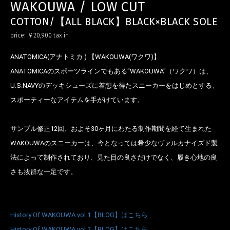
WAKOUWA / LOW CUT
COTTON/【ALL BLACK】BLACK×BLACK SOLE
price:
￥20,900
tax in
お買い物を続ける
カートへ進む
ANATOMICA(アナトミカ ) 【WAKOUWA(ワクワ)】
ANATOMICAのスポーツラインでもある"WAKOUWA"（ワクワ）は、
U.S.NAVYのデッキシューズに着想を得たスニーカーをはじめとする、
スポーティーなアイテムを手がけています。
サンプル修正12回、およそ30ヶ月にわたる制作期間を経て生まれた
WAKOUWAのスニーカーは、今となっては希少なヴァルカナイズド製
法によって制作されており、見た目の良さだけでなく、履き心地の良
さも抜群な一足です。
History Of WAKOUWA vol.1【BLOG】はこちら
History Of WAKOUWA vol.2【BLOG】はこちら