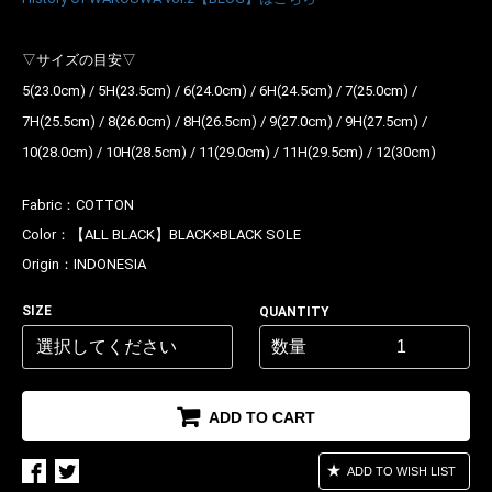
▽サイズの目安▽
5(23.0cm) / 5H(23.5cm) / 6(24.0cm) / 6H(24.5cm) / 7(25.0cm) /
7H(25.5cm) / 8(26.0cm) / 8H(26.5cm) / 9(27.0cm) / 9H(27.5cm) /
10(28.0cm) / 10H(28.5cm) / 11(29.0cm) / 11H(29.5cm) / 12(30cm)
Fabric：
COTTON
Color：
【ALL BLACK】BLACK×BLACK SOLE
Origin：
INDONESIA
SIZE
QUANTITY
数量
ADD TO CART
ADD TO WISH LIST