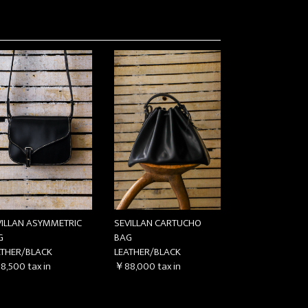
VILLAN ASYMMETRIC
SEVILLAN CARTUCHO
G
BAG
ATHER/BLACK
LEATHER/BLACK
8,500
tax in
￥88,000
tax in