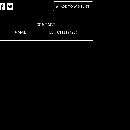
ADD TO WISH LIST
CONTACT
MAIL
TEL：0112191231