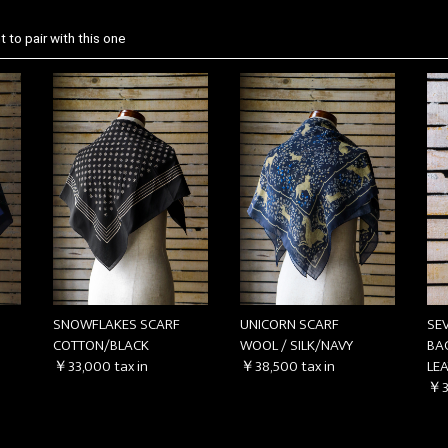
 to pair with this one
SNOWFLAKES SCARF
UNICORN SCARF
SE
COTTON/BLACK
WOOL / SILK/NAVY
BA
￥33,000
tax in
￥38,500
tax in
LE
￥3