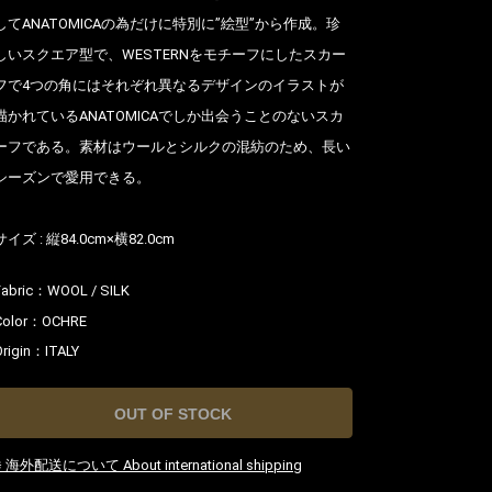
してANATOMICAの為だけに特別に”絵型”から作成。珍
しいスクエア型で、WESTERNをモチーフにしたスカー
フで4つの角にはそれぞれ異なるデザインのイラストが
描かれているANATOMICAでしか出会うことのないスカ
ーフである。素材はウールとシルクの混紡のため、長い
シーズンで愛用できる。
サイズ : 縦84.0cm×横82.0cm
Fabric：
WOOL / SILK
Color：
OCHRE
Origin：
ITALY
OUT OF STOCK
※ 海外配送について About international shipping