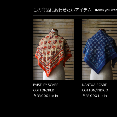
この商品にあわせたいアイテム
Items you want
PAISELEY SCARF
NANTUA SCARF
COTTON/RED
COTTON/INDIGO
￥33,000
tax in
￥33,000
tax in