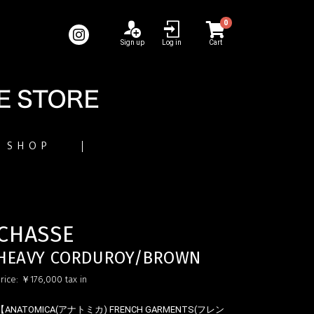
0
Sign up
Log in
Cart
SHOP
CHASSE
HEAVY CORDUROY/BROWN
rice:
￥176,000
tax in
【ANATOMICA(アナトミカ) FRENCH GARMENTS(フレン