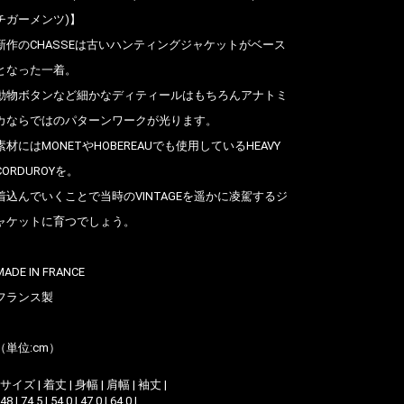
チガーメンツ)】
新作のCHASSEは古いハンティングジャケットがベース
となった一着。
動物ボタンなど細かなディティールはもちろんアナトミ
カならではのパターンワークが光ります。
素材にはMONETやHOBEREAUでも使用しているHEAVY
CORDUROYを。
着込んでいくことで当時のVINTAGEを遥かに凌駕するジ
ャケットに育つでしょう。
MADE IN FRANCE
フランス製
（単位:cm）
| サイズ | 着丈 | 身幅 | 肩幅 | 袖丈 |
 48 | 74.5 | 54.0 | 47.0 | 64.0 |