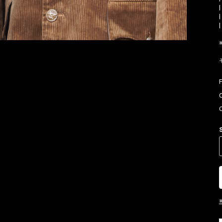
|
|
|
お買い物を続ける
カートへ進む