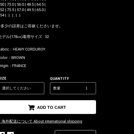
 50 | 75.0 | 56.0 | 48.5 | 64.5 |
 52 | 75.5 | 57.0 | 49.5 | 65.0 |
 54 | . | . | . | . |
※多少の誤差はご容赦くださいませ。
モデル(178㎝)着用サイズ : 52
Fabric：
HEAVY CORDUROY
Color：
BROWN
Origin：
FRANCE
SIZE
QUANTITY
数量
ADD TO CART
※ 海外配送について About international shipping