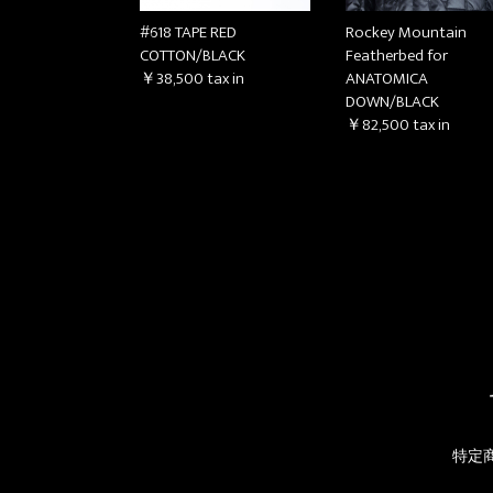
#618 TAPE RED
Rockey Mountain
COTTON/BLACK
Featherbed for
￥38,500
tax in
ANATOMICA
DOWN/BLACK
￥82,500
tax in
特定