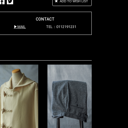
ADD TO WISH LIST
CONTACT
MAIL
TEL：0112191231