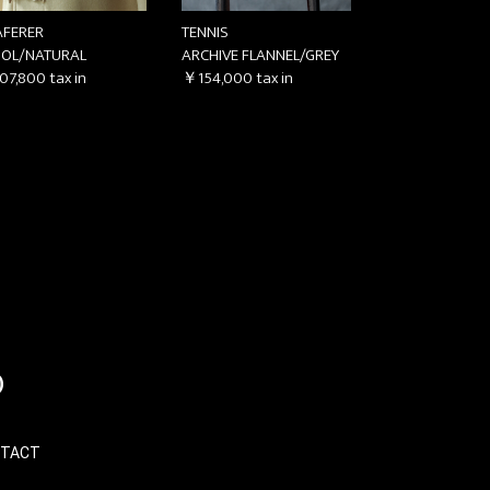
AFERER
TENNIS
OL/NATURAL
ARCHIVE FLANNEL/GREY
07,800
tax in
￥154,000
tax in
TACT