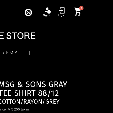
0
Sign up
Log in
Cart
SHOP
MSG & SONS GRAY
TEE SHIRT 88/12
COTTON/RAYON/GREY
rice:
￥13,200
tax in