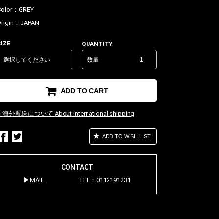
Color：
GREY
Origin：
JAPAN
SIZE
QUANTITY
数量
ADD TO CART
※ 海外配送について About international shipping
ADD TO WISH LIST
CONTACT
MAIL
TEL：0112191231