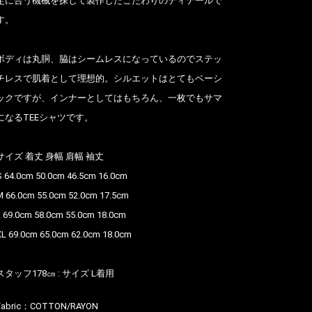
定に合う機械を探して製作したこだわりのディテールで
す。
ボディは丸胴、脇はシームレスになっているのでステッ
チレスで肌着として理想的。シルエットはとてもベーシ
ックですが、インナーとしてはもちろん、一枚でもサマ
になるTEEシャツです。
サイズ 着丈 身幅 肩幅 袖丈
S 64.0cm 50.0cm 46.5cm 16.0cm
M 66.0cm 55.0cm 52.0cm 17.5cm
L 69.0cm 58.0cm 55.0cm 18.0cm
XL 69.0cm 65.0cm 62.0cm 18.0cm
スタッフ178㎝ : サイズ L着用
Fabric：
COTTON/RAYON