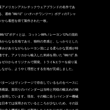
某アメリカンアスレチックウェアブランドの名作であ
る、通称 “88/12″（ハチハチワンツー）ボディのTシャ
ツから着想を得て製作された一枚。
“88/12″ボディとは、コットン88% / レーヨン12%の混紡
糸からなる生地であり、独特の杢感と、しっかりとした
厚みがありながらもレーヨン混による柔らかな質感が特
徴です。アメリカから輸入した米綿を用いた “88/12” 糸
をゼロからオリジナルで開発。トライ&エラーを繰り返
しながら、ようやく理想とする生地が完成しました。
パターンはヴィンテージで存在しているものをベースに
再構築。首回りのバインダーは当時と同様の幅太めの物
を採用しています。現在、その幅に合うバインダー機械
は日本では採用されているところが少ないため、その設