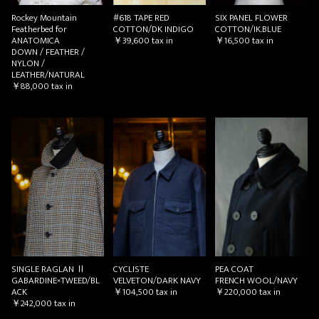
Rockey Mountain
#618 TAPE RED
SIX PANEL FLOWER
Featherbed for
COTTON/DK INDIGO
COTTON/IK.BLUE
ANATOMICA
￥39,600
tax in
￥16,500
tax in
DOWN / FEATHER /
NYLON /
LEATHER/NATURAL
￥88,000
tax in
SINGLE RAGLAN Ⅱ
CYCLISTE
PEA COAT
GABARDINE×TWEED/BL
VELVETON/DARK NAVY
FRENCH WOOL/NAVY
ACK
￥104,500
tax in
￥220,000
tax in
￥242,000
tax in