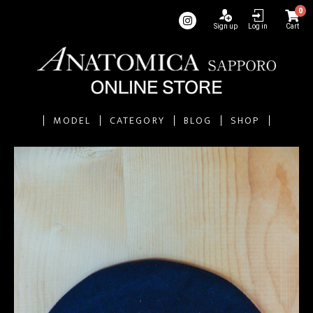
0
Sign up
Log in
Cart
MODEL
CATEGORY
BLOG
SHOP