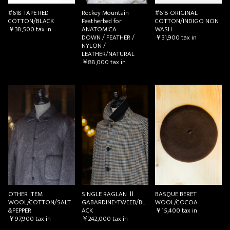
#618 TAPE RED
Rockey Mountain
#618 ORIGINAL
COTTON/BLACK
Featherbed for
COTTON/INDIGO NON
￥38,500
tax in
ANATOMICA
WASH
DOWN / FEATHER /
￥31,900
tax in
NYLON /
LEATHER/NATURAL
￥88,000
tax in
OTHER ITEM
SINGLE RAGLAN Ⅱ
BASQUE BERET
WOOL/COTTON/SALT
GABARDINE×TWEED/BL
WOOL/COCOA
&PEPPER
ACK
￥15,400
tax in
￥97,900
tax in
￥242,000
tax in