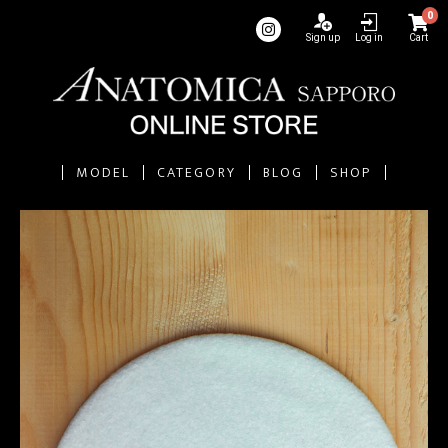
0
Sign up
Log in
Cart
MODEL
CATEGORY
BLOG
SHOP