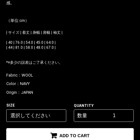
感。
（単位:cm）
| サイズ | 着丈 | 身幅 | 肩幅 | 袖丈 |
| 40 | 76.0 | 54.0 | 45.0 | 64.0 |
| 44 | 81.0 | 58.0 | 48.0 | 67.0 |
*※多少の誤差はご了承ください。
Fabric：
WOOL
Color：
NAVY
Origin：
JAPAN
SIZE
QUANTITY
数量
ADD TO CART