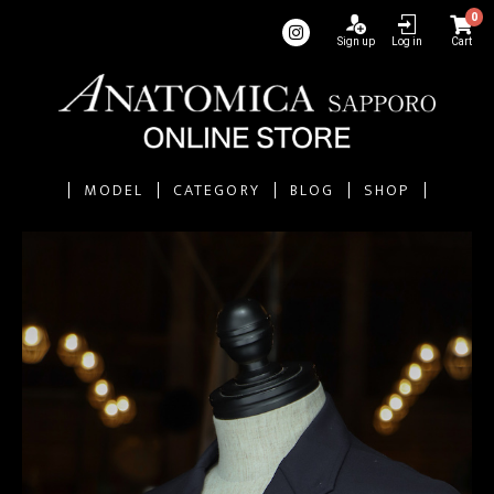
0
Sign up
Log in
Cart
MODEL
CATEGORY
BLOG
SHOP