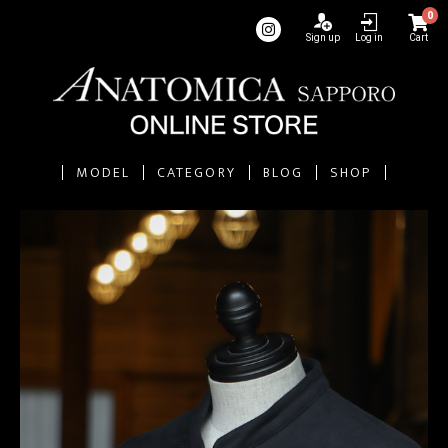
0
Sign up
Log in
Cart
MODEL
CATEGORY
BLOG
SHOP