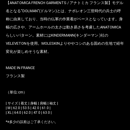
【ANATOMICA FRENCH GARMENTS / アナトミカ フランス製】モデル
名となる"DOLMAN"(ドルマン)とは、ナポレオン三世時代の兵士の呼
称に由来しており、当時の仏軍の作業着がベースとなっています。身
幅の広さや、アームホールの太さは動き易さを考慮したANATOMICA
らしいパターン。素材にはKINDERMANN(キンダーマン )社の
VELEVETONを使用。MOLESKINよりややコシのある固めの生地で経年
変化が楽しめそうな素材。
MADE IN FRANCE
フランス製
（単位:cm）
| サイズ | 着丈 | 身幅 | 肩幅 | 袖丈 |
| M | 62.0 | 53.5 | 42.0 | 61.0 |
| XL | 64.0 | 62.0 | 47.0 | 63.0 |
*※多少の誤差はご了承ください。