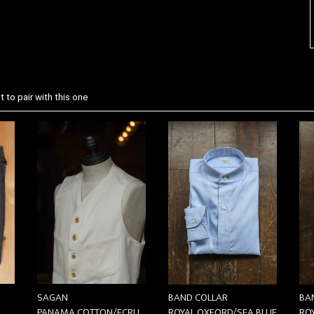
 to pair with this one
SAGAN
BAND COLLAR
BA
PANAMA COTTON/ECRU
ROYAL OXFORD/SEA BLUE
RO