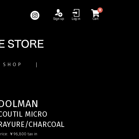
0
Sign up
Log in
Cart
SHOP
DOLMAN
COUTIL MICRO
RAYURE/CHARCOAL
rice:
￥96,800
tax in