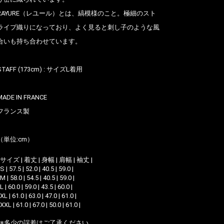
RAYURE（レユール）とは、縞模様のこと。極細のスト
ライプ織りになっており、よく見ると刺し子のような風
合いも持ち合わせています。
STAFF (173cm) : サイズL着用
MADE IN FRANCE
フランス製
（単位:cm）
| サイズ | 着丈 | 身幅 | 肩幅 | 袖丈 |
 S | 57.5 | 52.0 | 40.5 | 59.0 |
 M | 58.0 | 54.5 | 40.5 | 59.0 |
 L | 60.0 | 59.0 | 43.5 | 60.0 |
 XL | 61.0 | 63.0 | 47.0 | 61.0 |
 XXL | 61.0 | 67.0 | 50.0 | 61.0 |
*※多少の誤差はご了承ください。