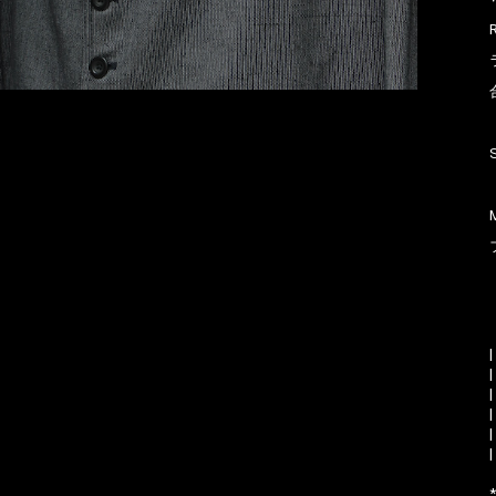
|
|
|
|
|