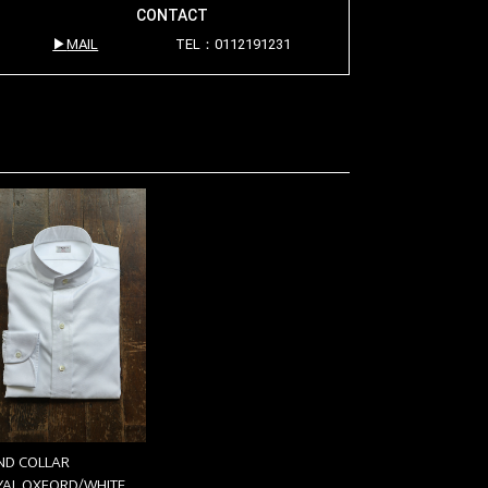
CONTACT
MAIL
TEL：0112191231
ND COLLAR
YAL OXFORD/WHITE