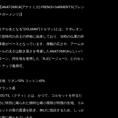
【ANATOMICA(アナトミカ) FRENCH GARMENTS(フレン
チガーメンツ)】
モデル名となる"DOLMAN"(ドルマン)とは、ナポレオン
三世時代の兵士の呼称に由来しており、当時の仏軍の作
業着がベースとなっています。身幅の広さや、アームホ
ールの太さは動き易さを考慮したANATOMICAらしいパ
ターン。同生地を使用した「BJ(ビージェー)」とのセッ
トアップ着用可。
生地 : リネン55% コットン45%
フランス産
COUTIL（クティ）とは、かつて、コルセットを作るた
めに特別に織られた独特な織り模様が特徴の生地。コル
セットの骨の貫通を防ぎ、伸びに抵抗するため、しっか
り密に織られています。