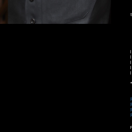
|
|
|
|
お買い物を続ける
カートへ進む