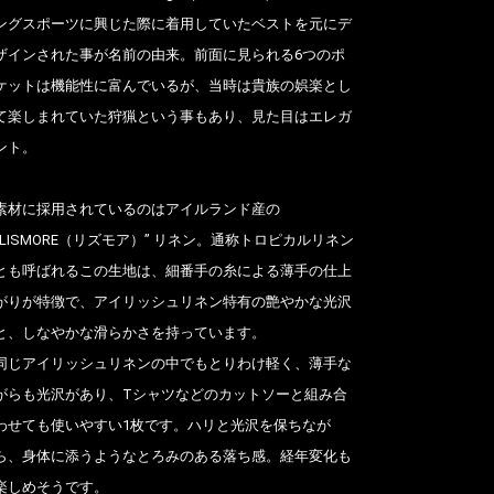
ングスポーツに興じた際に着用していたベストを元にデ
ザインされた事が名前の由来。前面に見られる6つのポ
ケットは機能性に富んでいるが、当時は貴族の娯楽とし
て楽しまれていた狩猟という事もあり、見た目はエレガ
ント。
素材に採用されているのはアイルランド産の
“LISMORE（リズモア）” リネン。通称トロピカルリネン
とも呼ばれるこの生地は、細番手の糸による薄手の仕上
がりが特徴で、アイリッシュリネン特有の艶やかな光沢
と、しなやかな滑らかさを持っています。
同じアイリッシュリネンの中でもとりわけ軽く、薄手な
がらも光沢があり、Tシャツなどのカットソーと組み合
わせても使いやすい1枚です。ハリと光沢を保ちなが
ら、身体に添うようなとろみのある落ち感。経年変化も
楽しめそうです。