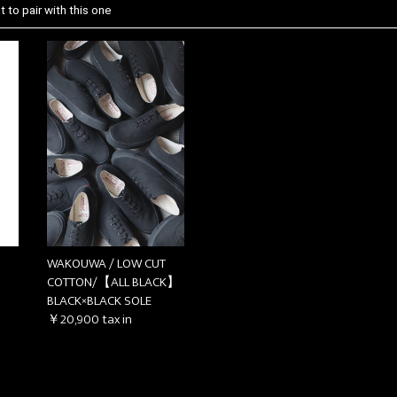
 to pair with this one
WAKOUWA / LOW CUT
COTTON/【ALL BLACK】
BLACK×BLACK SOLE
￥20,900
tax in