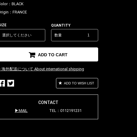
Color：
BLACK
Origin：
FRANCE
SIZE
QUANTITY
数量
ADD TO CART
※ 海外配送について About international shipping
ADD TO WISH LIST
CONTACT
MAIL
TEL：0112191231