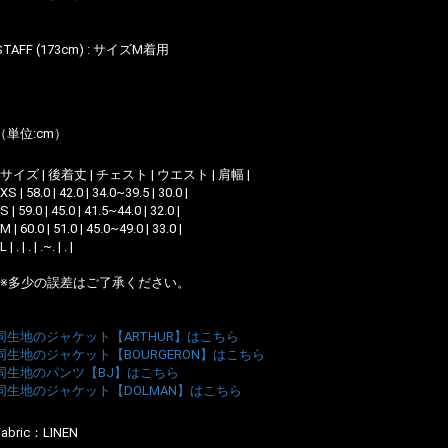
STAFF (173cm) : サイズM着用
（単位:cm）
| サイズ | 後着丈 | チェスト | ウエスト | 肩幅 |
 XS | 58.0 | 42.0 | 34.0~39.5 | 30.0 |
 S | 59.0 | 45.0 | 41.5~44.0 | 32.0 |
 M | 60.0 | 51.0 | 45.0~49.0 | 33.0 |
 L | . | . | .~. | . |
*※多少の誤差はご了承ください。
同生地のジャケット【ARTHUR】はこちら
同生地のジャケット【BOURGERON】はこちら
同生地のパンツ【BJ】はこちら
同生地のジャケット【DOLMAN】はこちら
Fabric：
LINEN