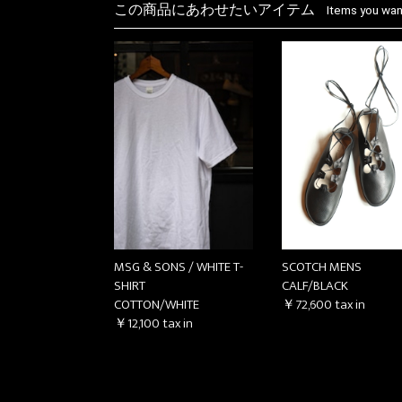
この商品にあわせたいアイテム
Items you want
MSG & SONS / WHITE T-
SCOTCH MENS
SHIRT
CALF/BLACK
COTTON/WHITE
￥72,600
tax in
￥12,100
tax in