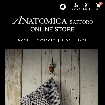
0
Sign up
Log in
Cart
MODEL
CATEGORY
BLOG
SHOP