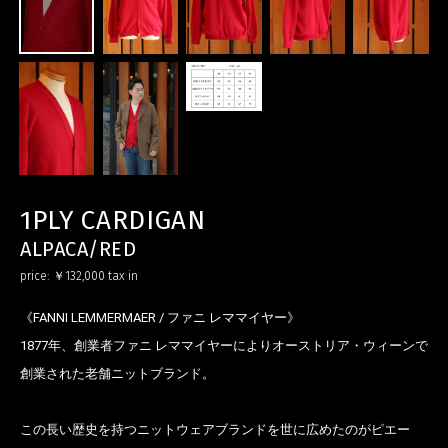
1PLY CARDIGAN
ALPACA/RED
price:
￥132,000
tax in
《FANNI LEMMERMAER / ファニ レママイヤー》
1877年、創業者ファニ レママイヤーによりオーストリア・ウィーンで
創業された老舗ニットブランド。
この長い歴史を持つニットウェアブランドを世に広めたのがピエー