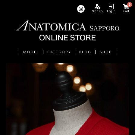
0
Sign up
Log in
Cart
MODEL
CATEGORY
BLOG
SHOP