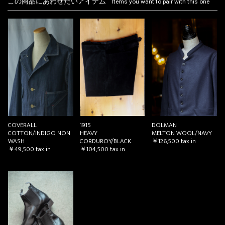
この商品にあわせたいアイテム
Items you want to pair with this one
COVERALL
1915
DOLMAN
COTTON/INDIGO NON
HEAVY
MELTON WOOL/NAVY
WASH
CORDUROY/BLACK
￥126,500
tax in
￥49,500
tax in
￥104,500
tax in