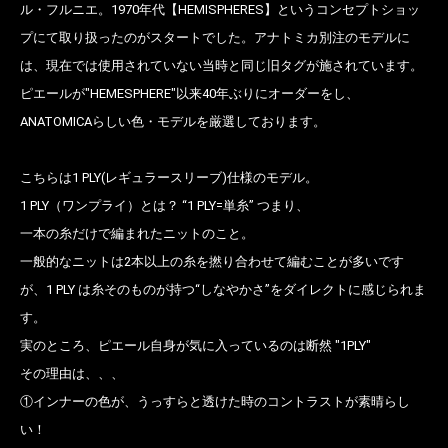
ル・フルニエ。1970年代【HEMISPHERES】というコンセプトショッ
プにて取り扱ったのがスタートでした。アナトミカ別注のモデルに
は、現在では使用されていない当時と同じ旧タグが施されています。
ピエールが"HEMESPHERE"以来40年ぶりにオーダーをし、
ANATOMICAらしい色・モデルを厳選しております。
こちらは1 PLY(レギュラースリーブ)仕様のモデル。
1 PLY（ワンプライ）とは？ “1 PLY=単糸” つまり、
一本の糸だけで編まれたニットのこと。
一般的なニットは2本以上の糸を撚り合わせて編むことが多いです
が、1 PLY は糸そのものが持つ“しなやかさ”をダイレクトに感じられま
す。
実のところ、ピエール自身が気に入っているのは断然 "1PLY"
その理由は、、、
①インナーの色が、うっすらと透けた時のコントラストが素晴らし
い！