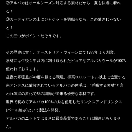
②アルパカはオールシーズン対応する素材だから、夏も快適に着れ
る！
③カーディガンの上にジャケットを羽織るなら、この薄さじゃない
と！
この三つがポイントだそうです。
その歴史は古く、オーストリア・ウィーンにて1877年より創業。
素材には生後１年以内に刈り取られたピュアなアルパカウールが100%
使われております。
昼夜の寒暖差が40度を超える環境、標高5000メートル以上に位置する
お買い物を続ける
カートへ進む
南アンデスに放牧されているアルパカの体毛は、”呼吸する素材”と言
われ気温の変化で熱の調節が出来る優秀な素材です。
世界で初めてアルパカ100%の糸を使用したリンクスアンドリンクス
(パール編み)という製法を開発。
アルパカのニットではまさに最高品質であることは間違いありませ
ん。