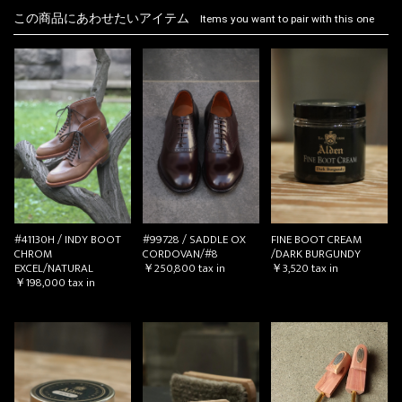
この商品にあわせたいアイテム
Items you want to pair with this one
#41130H / INDY BOOT
#99728 / SADDLE OX
FINE BOOT CREAM
CHROM
CORDOVAN/#8
/DARK BURGUNDY
EXCEL/NATURAL
￥250,800
tax in
￥3,520
tax in
￥198,000
tax in