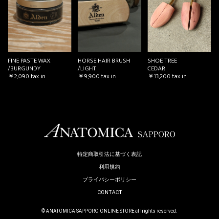
HORSE HAIR BRUSH
SHOE TREE
FINE PASTE WAX
/LIGHT
CEDAR
/BURGUNDY
￥9,900
tax in
￥13,200
tax in
￥2,090
tax in
特定商取引法に基づく表記
利用規約
プライバシーポリシー
CONTACT
© ANATOMICA SAPPORO ONLINE STORE all rights reserved.