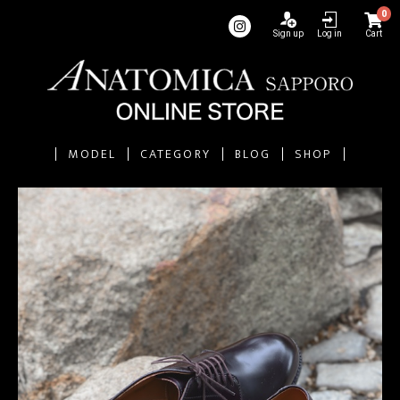
0
Sign up
Log in
Cart
MODEL
CATEGORY
BLOG
SHOP