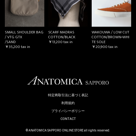
SMALL SHOULDER BAG
SCARF MADRAS
WAKOUWA / LOW CUT
/ VTG GTX
COTTON/BLACK
COTTON/BROWN×WHI
/SAND
￥13,200
tax in
TE SOLE
￥35,200
tax in
￥20,900
tax in
特定商取引法に基づく表記
利用規約
プライバシーポリシー
CONTACT
© ANATOMICA SAPPORO ONLINE STORE all rights reserved.