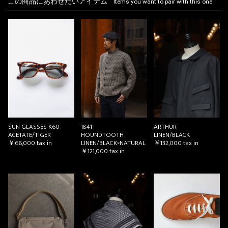
この商品にあわせたいアイテム
Items you want to pair with this one
SUN GLASSES K60
1841
ARTHUR
ACETATE/TIGER
HOUNDTOOTH
LINEN/BLACK
￥66,000
tax in
LINEN/BLACK×NATURAL
￥132,000
tax in
￥121,000
tax in