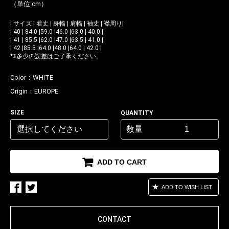
（単位:cm）
| サイズ | 着丈 | 身幅 | 肩幅 | 袖丈 | 襟周り|
| 40 | 84.0 |59.0 |46.0 |63.0 | 40.0 |
| 41 | 85.5 |62.0 |47.0 |63.5 | 41.0 |
| 42 |85.5 |64.0 |48.0 |64.0 | 42.0 |
*※多少の誤差はご了承ください。
Color：
WHITE
Origin：
EUROPE
SIZE
QUANTITY
数量
ADD TO CART
ADD TO WISH LIST
CONTACT