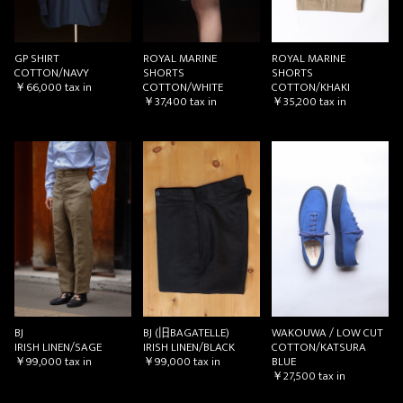
GP SHIRT
ROYAL MARINE
ROYAL MARINE
COTTON/NAVY
SHORTS
SHORTS
￥66,000
tax in
COTTON/WHITE
COTTON/KHAKI
￥37,400
tax in
￥35,200
tax in
BJ
BJ (旧BAGATELLE)
WAKOUWA / LOW CUT
IRISH LINEN/SAGE
IRISH LINEN/BLACK
COTTON/KATSURA
￥99,000
tax in
￥99,000
tax in
BLUE
￥27,500
tax in