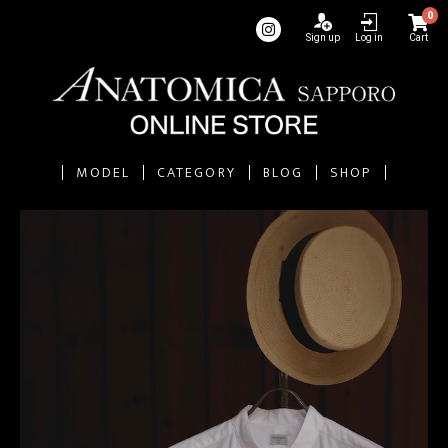
0
Sign up
Log in
Cart
MODEL
CATEGORY
BLOG
SHOP