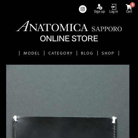
0
Sign up
Log in
Cart
MODEL
CATEGORY
BLOG
SHOP