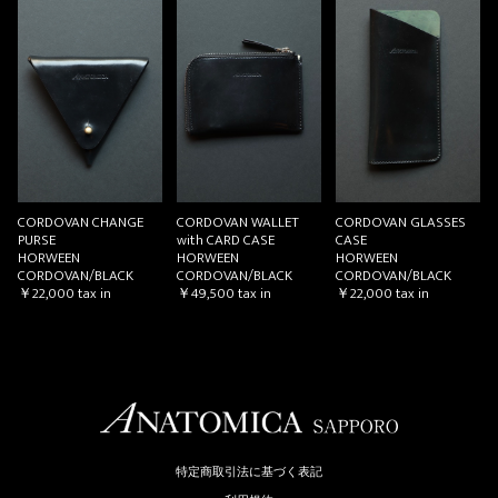
CORDOVAN CHANGE
CORDOVAN WALLET
CORDOVAN GLASSES
PURSE
with CARD CASE
CASE
HORWEEN
HORWEEN
HORWEEN
CORDOVAN/BLACK
CORDOVAN/BLACK
CORDOVAN/BLACK
￥22,000
tax in
￥49,500
tax in
￥22,000
tax in
特定商取引法に基づく表記