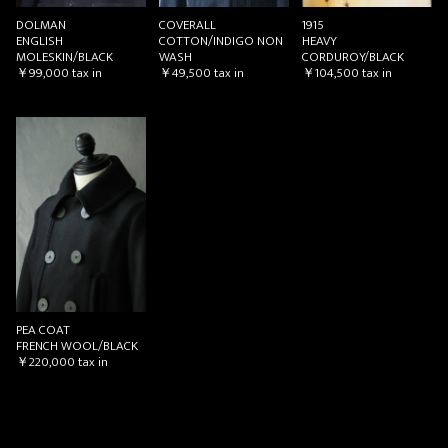
DOLMAN
COVERALL
1915
ENGLISH
COTTON/INDIGO NON
HEAVY
MOLESKIN/BLACK
WASH
CORDUROY/BLACK
￥99,000
tax in
￥49,500
tax in
￥104,500
tax in
PEA COAT
FRENCH WOOL/BLACK
￥220,000
tax in