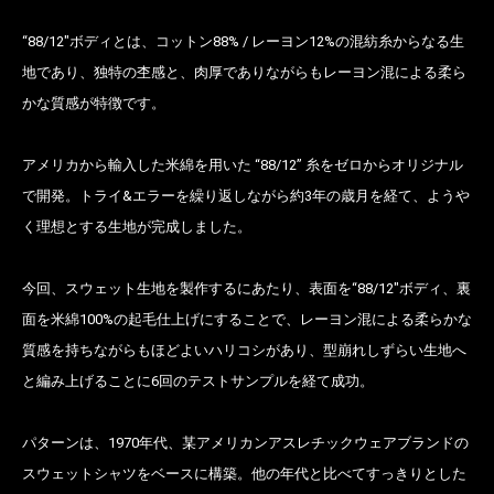
“88/12″ボディとは、コットン88% / レーヨン12%の混紡糸からなる生
地であり、独特の杢感と、肉厚でありながらもレーヨン混による柔ら
かな質感が特徴です。
アメリカから輸入した米綿を用いた “88/12” 糸をゼロからオリジナル
で開発。トライ&エラーを繰り返しながら約3年の歳月を経て、ようや
く理想とする生地が完成しました。
今回、スウェット生地を製作するにあたり、表面を“88/12″ボディ、裏
面を米綿100%の起毛仕上げにすることで、レーヨン混による柔らかな
質感を持ちながらもほどよいハリコシがあり、型崩れしずらい生地へ
と編み上げることに6回のテストサンプルを経て成功。
パターンは、1970年代、某アメリカンアスレチックウェアブランドの
スウェットシャツをベースに構築。他の年代と比べてすっきりとした