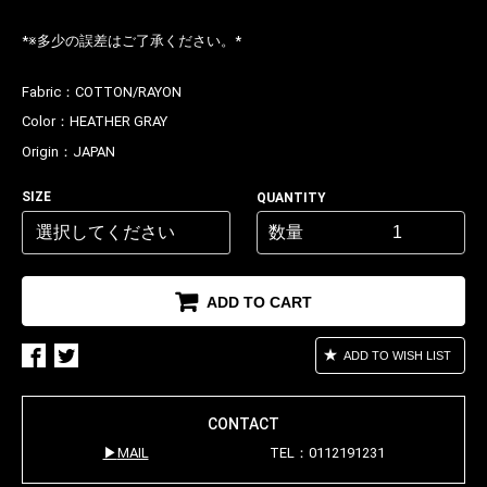
*※多少の誤差はご了承ください。*
Fabric：
COTTON/RAYON
Color：
HEATHER GRAY
Origin：
JAPAN
SIZE
QUANTITY
数量
ADD TO CART
ADD TO WISH LIST
CONTACT
MAIL
TEL：0112191231