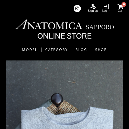
0
Sign up
Log in
Cart
MODEL
CATEGORY
BLOG
SHOP