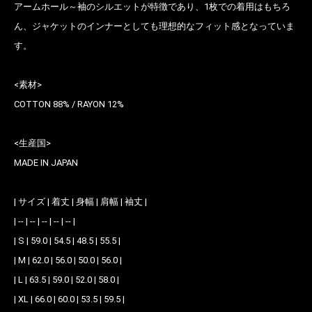
アームホール～袖のシルエットが特徴であり、1枚での着用はもちろ
ん、ジャケットのインナーとしても理想的なフィット感となっていま
す。
<素材>
お買い物を続ける
カートへ進む
COTTON 88% / RAYON 12%
<生産国>
MADE IN JAPAN
| サイズ | 着丈 | 身幅 | 肩幅 | 袖丈 |
| -- | -- | -- | -- | -- |
| S | 59.0 | 54.5 | 48.5 | 55.5 |
| M | 62.0 | 56.0 | 50.0 | 56.0 |
| L | 63.5 | 59.0 | 52.0 | 58.0 |
| XL | 66.0 | 60.0 | 53.5 | 59.5 |