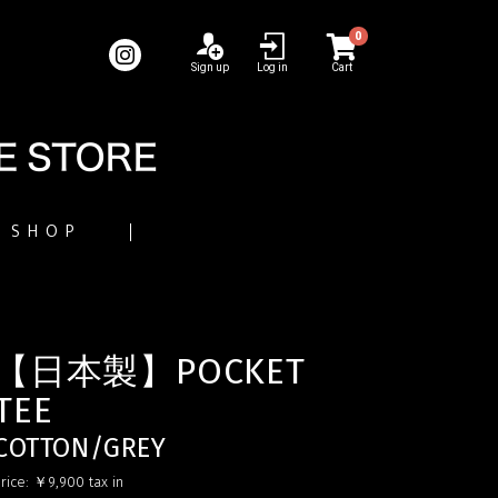
0
Sign up
Log in
Cart
SHOP
【日本製】POCKET
TEE
COTTON/GREY
rice:
￥9,900
tax in