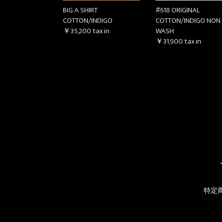
BIG A SHIRT
#618 ORIGINAL
COTTON/INDIGO
COTTON/INDIGO NON
￥35,200
tax in
WASH
￥31,900
tax in
特定