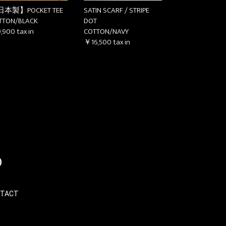
本製】POCKET TEE
SATIN SCARF / STRIPE
TTON/BLACK
DOT
,900
tax in
COTTON/NAVY
￥16,500
tax in
TACT