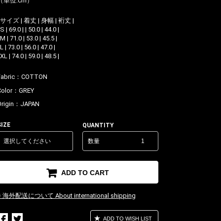
（単位:cm）
| サイズ | 着丈 | 身幅 | 裄丈 |
 S | 69.0 | | 50.0 | 44.0 |
 M | 71.0 | 53.0 | 45.5 |
 L | 73.0 | 56.0 | 47.0 |
 XL | 74.0 | 59.0 | 48.5 |
Fabric：
COTTON
Color：
GREY
Origin：
JAPAN
SIZE
QUANTITY
数量
ADD TO CART
※ 海外配送について About international shipping
ADD TO WISH LIST