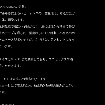
ANATOMICAの定番。
12番単糸によるヘビーオンスの天竺生地は、着込むほど
に体に馴染みます。
丸胴仕様で脇にハギ目がなく、肩には端から端まで伸び
止めテープを通した、型崩れしにくい縫製。小さめのホ
ームベース型ポケットが、さりげないアクセントになっ
ています。
サイズはM ～ XLまで展開しており、ユニセックスで着
用いただけます。
※こちらは未洗いの商品になります。
天日干しにて着丈約2㎝、袖丈約0.5㎝程の縮みがござい
ます。