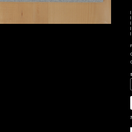
|
|
|
|
お買い物を続ける
カートへ進む