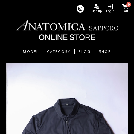
0
Sign up
Log in
Cart
MODEL
CATEGORY
BLOG
SHOP