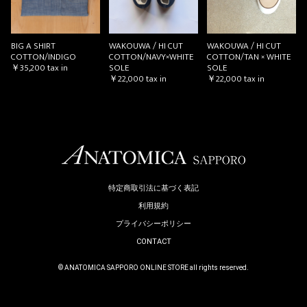
BIG A SHIRT
WAKOUWA / HI CUT
WAKOUWA / HI CUT
COTTON/INDIGO
COTTON/NAVY×WHITE
COTTON/TAN × WHITE
￥35,200
tax in
SOLE
SOLE
￥22,000
tax in
￥22,000
tax in
特定商取引法に基づく表記
利用規約
プライバシーポリシー
CONTACT
© ANATOMICA SAPPORO ONLINE STORE all rights reserved.