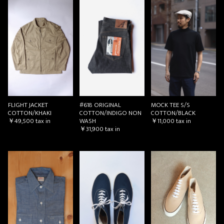
#618 ORIGINAL
MOCK TEE S/S
FLIGHT JACKET
COTTON/INDIGO NON
COTTON/BLACK
COTTON/KHAKI
WASH
￥11,000
tax in
￥49,500
tax in
￥31,900
tax in