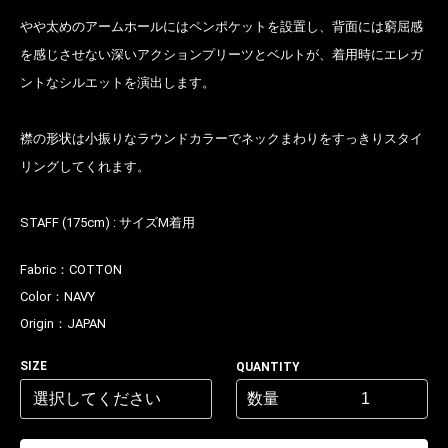
お買い物を続ける
カートへ進む
やや太めのアームホールにはペンポケットを設置し、背面には窮屈感
を感じさせない深いアクションプリーツとベルトが、着用時にエレガ
ントなシルエットを演出します。
襟の形状は小振りなラウンドカラーでネックまわりをすっきりスタイ
リングしてくれます。
STAFF (175cm) : サイズM着用
Fabric：
COTTON
Color：
NAVY
Origin：
JAPAN
SIZE
QUANTITY
数量